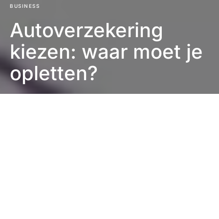
BUSINESS
Autoverzekering
kiezen: waar moet je
opletten?
Eefje Verschuren
3 minuten leestijd
Heb je net je eerste wagen gekocht of wil je na lange
tijd terug de baan op? Dan heb je een
autoverzekering
nodig. Maar hoe weet je nu precies
welke verzekering het beste bij jou past? Hoe zoek je