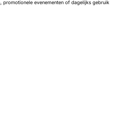
, promotionele evenementen of dagelijks gebruik
inuten leestijd
 wereld is klanttevredenheid belangrijker dan ooit.
ot tevreden klanten is een betrouwbare en efficiënte
e communicatie is de ruggengraat van elke
ing. Laten we eens duiken in waarom een
ndienst onmisbaar is voor jouw bedrijf.