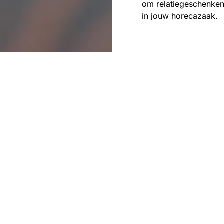
om relatiegeschenken
in jouw horecazaak.
Eefje Verschuren
3 m
In de huidige digitale
Een van de sleutels t
telefoondienst. Goed
succesvolle ondernem
hoogwaardige telefoo