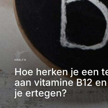
HEALTH
Hoe herken je een t
aan vitamine B12 en
je ertegen?