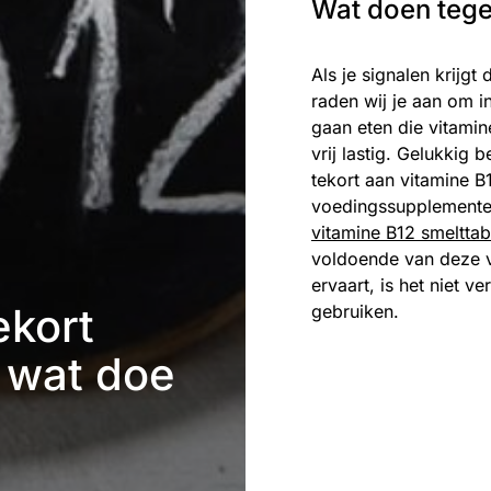
Wat doen tege
Als je signalen krijgt
raden wij je aan om i
gaan eten die vitamin
vrij lastig. Gelukkig 
tekort aan vitamine B1
voedingssupplementen
vitamine B12 smelttab
voldoende van deze v
ervaart, is het niet 
ekort
gebruiken.
 wat doe