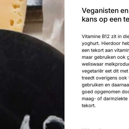
Veganisten en
kans op een te
Vitamine B12 zit in di
yoghurt. Hierdoor he
een tekort aan vitami
maar gebruiken ook g
weliswaar melkproduc
vegetariër eet dit me
treedt overigens ook
gebruiken en daarnaa
goed opgenomen door
maag- of darmziekte 
tekort.