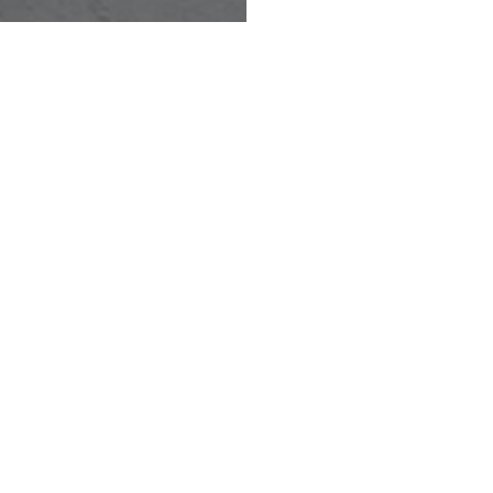
Eefje Verschuren
2 m
Ben jij een doorgewin
pokert? Of heb je no
wil je het kaartspel g
blij zijn dat je legaal
wilt plaatsnemen aan 
zelfs mogelijk om bij
telefoon.
Basisspelprinc