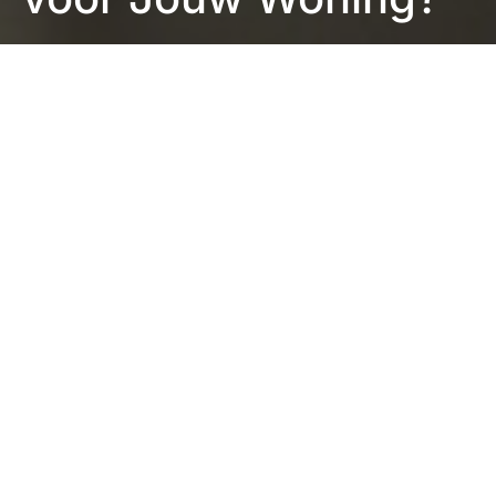
Eefje Verschuren
2 minuten leestijd
In de wereld van interieurdesign neemt de populariteit
van gietvloeren snel toe. Het kiezen van de juiste
gietvloer voor je woning is een cruciale beslissing, en
hier zijn enkele stappen om je te helpen bij het
selectieproces.
Stijlanalyse