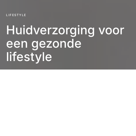
LIFESTYLE
Huidverzorging voor
een gezonde
lifestyle
Eefje Verschuren
2 minuten leestijd
We moeten decennialang met ons lichaam leven. Hoe