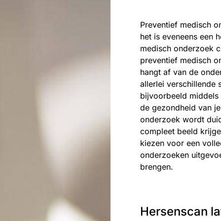
Preventief medisch on
het is eveneens een h
medisch onderzoek con
preventief medisch o
hangt af van de onder
allerlei verschillend
bijvoorbeeld middels 
de gezondheid van je 
onderzoek wordt duide
compleet beeld krijg
kiezen voor een voll
onderzoeken uitgevoe
brengen.
Hersenscan la