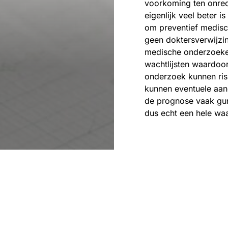
voorkoming ten onrec
eigenlijk veel beter i
om preventief medisch
geen doktersverwijzi
medische onderzoeken
wachtlijsten waardoor 
onderzoek kunnen ri
kunnen eventuele aa
de prognose vaak guns
dus echt een hele waa
Eefje Verschuren
2 m