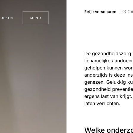
Eefje Verschuren
2 m
ZOEKEN
MENU
De gezondheidszorg i
lichamelijke aandoenin
geholpen kunnen word
anderzijds is deze in
genezen. Gelukkig kun
gezondheid preventief
ergens last van krijg
laten verrichten.
Welke onderzo