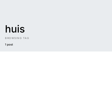
huis
BROWSING TAG
1 post