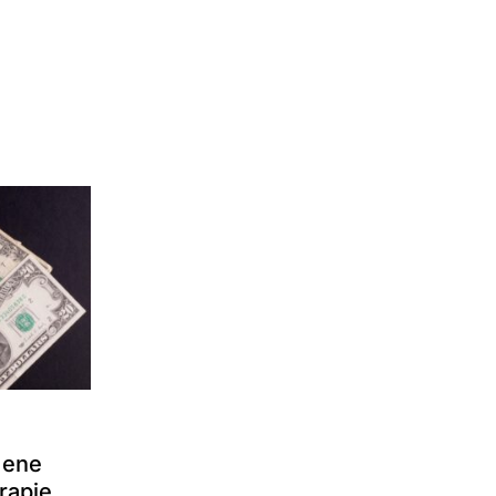
 ene
rapie