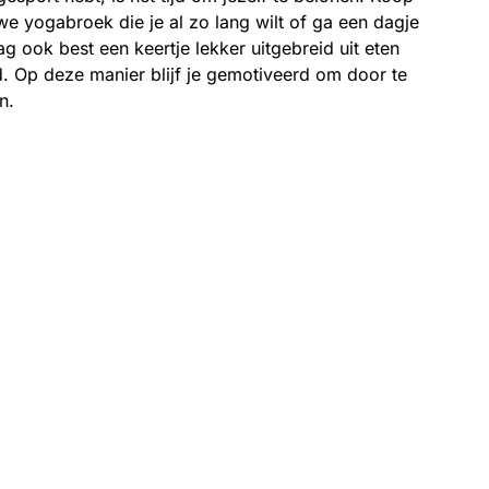
we yogabroek die je al zo lang wilt of ga een dagje
ag ook best een keertje lekker uitgebreid uit eten
ed. Op deze manier blijf je gemotiveerd om door te
n.
inuten leestijd
 nadert. Dat betekent dat je voor een keuze staat:
ige verzekeraar of kies je om te switchen? Misschien