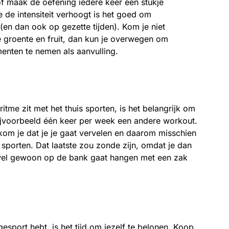
 of maak de oefening iedere keer een stukje
je de intensiteit verhoogt is het goed om
(en dan ook op gezette tijden). Kom je niet
e groente en fruit, dan kun je overwegen om
nten te nemen als aanvulling.
ritme zit met het thuis sporten, is het belangrijk om
bijvoorbeeld één keer per week een andere workout.
om je dat je je gaat vervelen en daarom misschien
sporten. Dat laatste zou zonde zijn, omdat je dan
d wel gewoon op de bank gaat hangen met een zak
esport hebt, is het tijd om jezelf te belonen. Koop