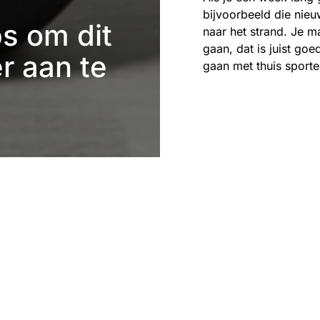
bijvoorbeeld die nieu
ps om dit
naar het strand. Je m
gaan, dat is juist go
r aan te
gaan met thuis sporte
Eefje Verschuren
2 m
Het eind van het jaar
blijf je bij jouw huid