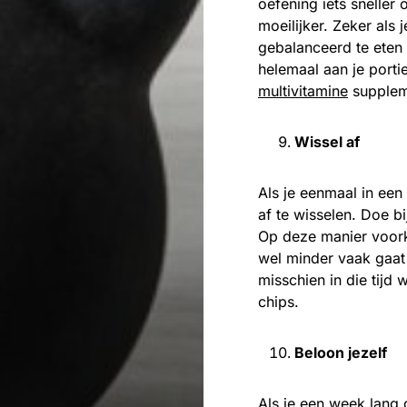
oefening iets sneller
moeilijker. Zeker als 
gebalanceerd te eten 
helemaal aan je porti
multivitamine
suppleme
Wissel af
Als je eenmaal in een 
af te wisselen. Doe 
Op deze manier voork
wel minder vaak gaat 
misschien in die tij
chips.
Beloon jezelf
Als je een week lang g