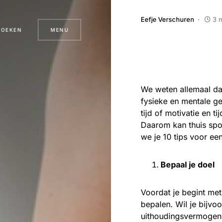
Eefje Verschuren
3 m
ZOEKEN
MENU
We weten allemaal da
fysieke en mentale g
tijd of motivatie en t
Daarom kan thuis spor
we je 10 tips voor een
Bepaal je doel
Voordat je begint met 
bepalen. Wil je bijvo
uithoudingsvermogen v