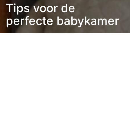
Tips voor de
perfecte babykamer
Eefje Verschuren
3 minuten leestijd
Schopt je kindje al goed en voel je hem draaien en
keren? Dan is je kindje waarschijnlijk net zo
enthousiast om deze wereld te betreden dan jij bent
om je kindje te leren kennen. Tijd om even een laatste
check te doen van je babykamer! Ben je op zoek naar
tips om de perfecte babykamer te maken voor je
kindje? Dan is dit een blog voor jou, want ik vertel je