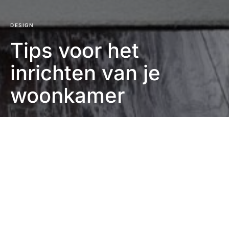
DESIGN
Tips voor het
inrichten van je
woonkamer
Eefje Verschuren
2 minuten leestijd
Heb jij zin om je woonkamer eens aan te pakken of
ben je net verhuisd? Met de tips in dit artikel maak je