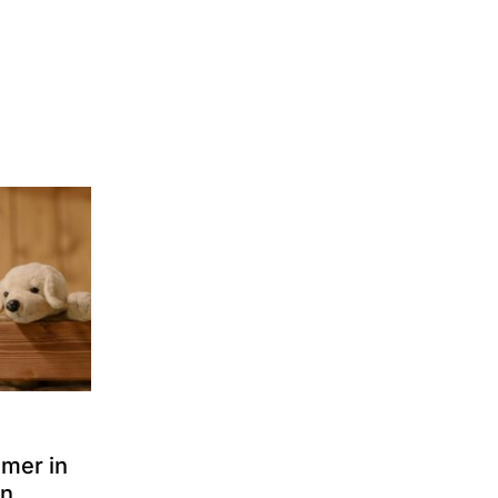
amer in
en