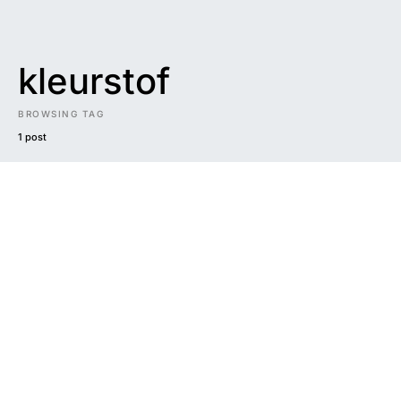
kleurstof
BROWSING TAG
1 post