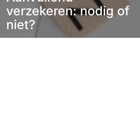
verzekeren: nodig of
niet?
Eefje Verschuren
2 minute read
Iedereen toegang geven tot de meest elementaire
medische zorg. Ervoor zorgen dat nooit meer iemand
met klachten maar niet naar de dokter gaat, alleen om
de hoge rekening te voorkomen. En ervoor zorgen
dat ons zorgstelsel overeind blijft, door samen ervoor
de kosten te dragen. Dat is het doel achter de
basisverzekering, die iedere Nederlander verplicht