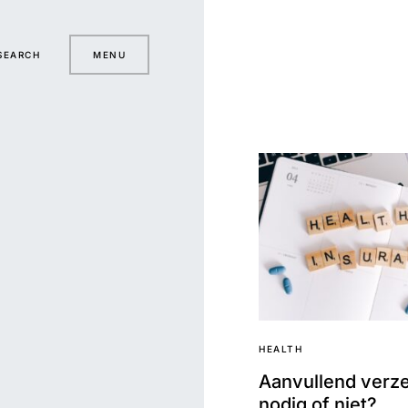
SEARCH
MENU
HEALTH
Aanvullend verz
nodig of niet?