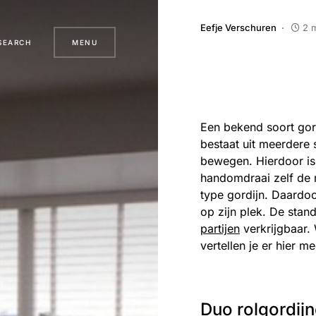
Eefje Verschuren
2 
SEARCH
MENU
Een bekend soort gordi
bestaat uit meerdere 
bewegen. Hierdoor is d
handomdraai zelf de m
type gordijn. Daardoo
op zijn plek. De stan
partijen
verkrijgbaar. 
vertellen je er hier me
Duo rolgordijn