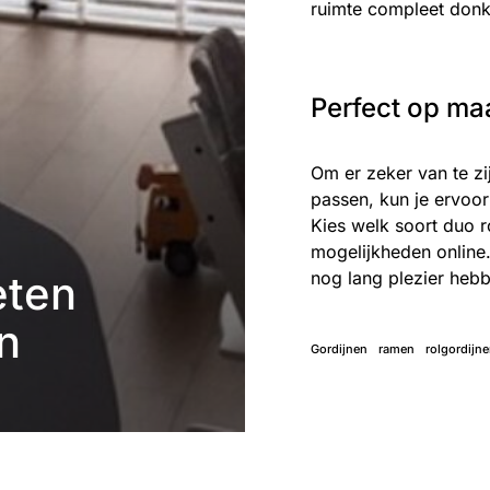
ruimte compleet donk
Perfect op ma
Om er zeker van te zi
passen, kun je ervoo
Kies welk soort duo r
mogelijkheden online
eten
nog lang plezier hebb
n
Gordijnen
ramen
rolgordijn
Eefje Verschuren
2 