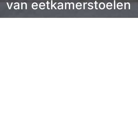
van eetkamerstoelen
Eefje Verschuren
2 minute read
Ben je toe aan nieuwe eetkamerstoelen, omdat de
oude kapot zijn? Of heb je gewoon behoefte aan wat
nieuws? Er zijn heel veel verschillende soorten
stoelen verkrijgbaar, dus het is belangrijk dat je je
goed oriënteert. Bij de zoektocht naar nieuwe stoelen
is het belangrijk om rekening te houden met twee
dingen. Ben je benieuwd waar je op moet letten? Lees
verder en kom erachter!