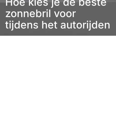
Hoe kies je de beste
zonnebril voor
tijdens het autorijden
Eefje Verschuren
2 minute read
In de auto kan je vaak last hebben van een laag
hangetje zonnetje, wat het zicht op de weg kan
blokkeren. Sommige zonnebrillen laten mogelijk niet
genoeg licht door waardoor je zicht wordt
belemmerd, terwijl andere zonnebrillen een bepaalde
lenskleur hebben die het spectrum negatief beïnvloed