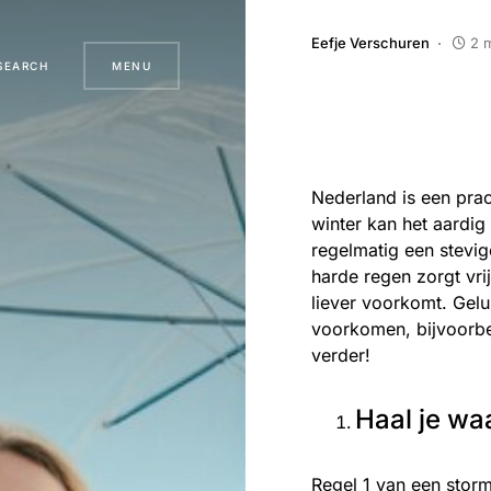
Eefje Verschuren
2 
SEARCH
MENU
Nederland is een prach
winter kan het aardi
regelmatig een stevi
harde regen zorgt vri
liever voorkomt. Gel
voorkomen, bijvoorbee
verder!
Haal je wa
Regel 1 van een storm 