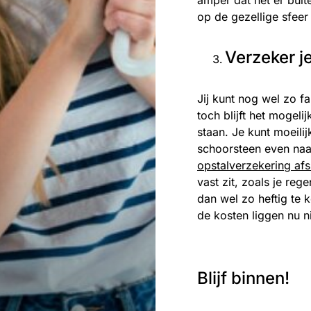
amper dat het er buit
op de gezellige sfeer
Verzeker je
Jij kunt nog wel zo fa
toch blijft het mogel
staan. Je kunt moeilij
schoorsteen even naar
opstalverzekering afs
vast zit, zoals je re
dan wel zo heftig te 
de kosten liggen nu ni
Blijf binnen!