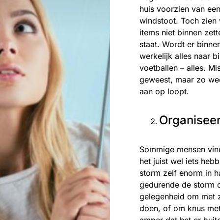
huis voorzien van een 
windstoot. Toch zien
items niet binnen zet
staat. Wordt er binne
werkelijk alles naar b
voetballen – alles. Mi
geweest, maar zo weet
aan op loopt.
Organiseer
Sommige mensen vind
het juist wel iets heb
storm zelf enorm in h
gedurende de storm d
gelegenheid om met z’
doen, of om knus met 