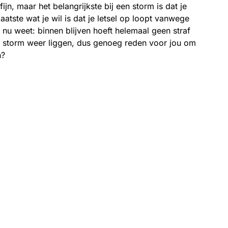
fijn, maar het belangrijkste bij een storm is dat je
 laatste wat je wil is dat je letsel op loopt vanwege
e nu weet: binnen blijven hoeft helemaal geen straf
de storm weer liggen, dus genoeg reden voor jou om
h?
minute read
edrijf hebt, wil je altijd goed bereikbaar zijn. Je
 mogelijk te woord kunnen staan, en wilt natuurlijk