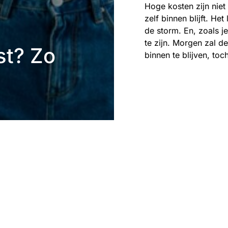
Hoge kosten zijn niet 
zelf binnen blijft. Het
de storm. En, zoals j
te zijn. Morgen zal 
st? Zo
binnen te blijven, toc
Eefje Verschuren
2 
Wanneer je een eigen b
wilt je klanten zoveel