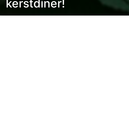
kerstdiner!
Eefje Verschuren
2 minute read
De kerstdagen staan bijna voor de deur en dat
betekent: een kerstdiner organiseren. Alhoewel kerst
draait om warmte en gezellig samenzijn, kan het
organiseren van zo’n diner behoorlijk wat stress
opleveren. Met deze tips wordt het kerstdiner ook
voor jou ontspannen.
1. Planning