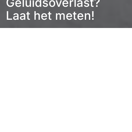
Geluidsoverlast?
Laat het meten!
Eefje Verschuren
4 minuten leestijd
Geluidshinder of -overlast is een alsmaar meer
voorkomend probleem. Geluid, of vaak erger nog:
lawaai… je wordt er overal mee geconfronteerd. Het
gekke aan geluid vaak is dat je het pas merkt op
momenten dat er eens géén lawaai of geluid is. Denk
maar aan machines in je productieafdeling of
toestellen zoals pc’s, printers of telefoons op kantoor.
Als je eens een keertje vroeger of later op het werk